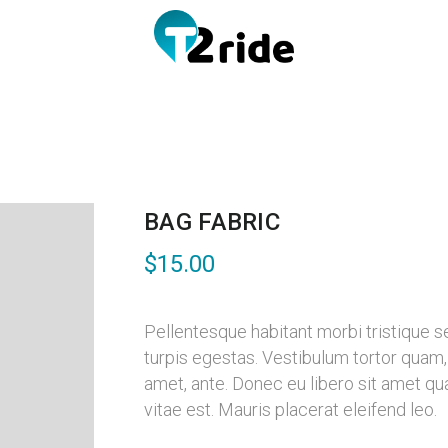
BAG FABRIC
$
15.00
Pellentesque habitant morbi tristique 
turpis egestas. Vestibulum tortor quam, f
amet, ante. Donec eu libero sit amet q
vitae est. Mauris placerat eleifend leo.