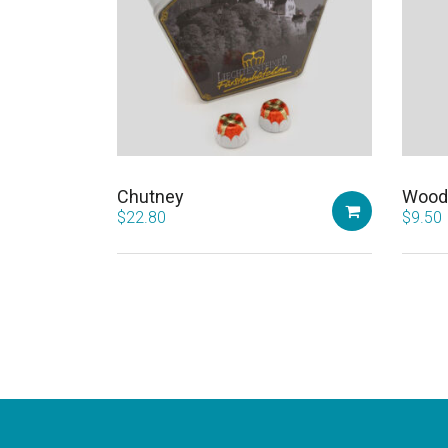
Chutney
Wood
$
22.80
$
9.50